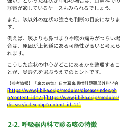
強い」といった症状が中心の場合は、耳鼻科での
診察が適しているケースもみられるでしょう。
また、咳以外の症状の強さも判断の目安になりま
す。
例えば、咳よりも鼻づまりや喉の痛みがつらい場
合は、原因が上気道にある可能性が高いと考えら
れます。
こうした症状の中心がどこにあるかを整理するこ
とが、受診先を選ぶうえでのヒントです。
【参考情報】『鼻の病気』日本耳鼻咽喉科頭頸部外科学会
[https://www.jibika.or.jp/modules/disease/index.ph
p?content_id=21](https://www.jibika.or.jp/modules/
disease/index.php?content_id=21)
2-2. 呼吸器内科で診る咳の特徴