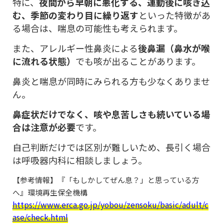
特に、
夜間から早朝に悪化する、運動後に咳き込
む、季節の変わり目に繰り返す
といった特徴があ
る場合は、喘息の可能性も考えられます。
また、アレルギー性鼻炎による
後鼻漏（鼻水が喉
に流れる状態）
でも咳が出ることがあります。
鼻炎と喘息が同時にみられる方も少なくありませ
ん。
鼻症状だけでなく、咳や息苦しさも続いている場
合は注意が必要
です。
自己判断だけでは区別が難しいため、長引く場合
は呼吸器内科に相談しましょう。
【参考情報】『「もしかしてぜん息？」と思っている方
へ』環境再生保全機構
https://www.erca.go.jp/yobou/zensoku/basic/adult/c
ase/check.html